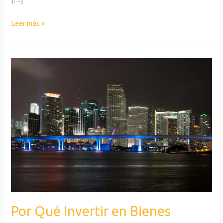
Leer más »
Por
Qué
Invertir
en
Bienes
Raíces
en
Miami
Sigue
Siendo
una
Por Qué Invertir en Bienes
Decisión