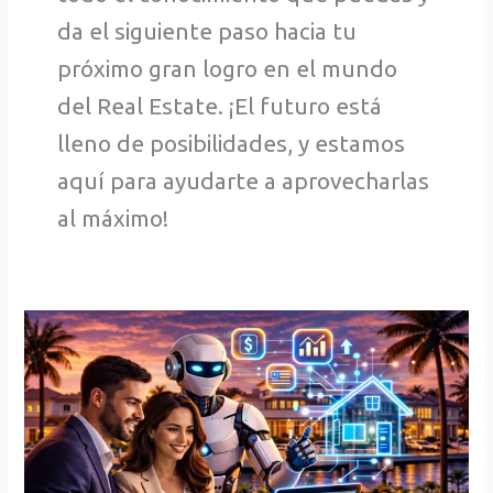
da el siguiente paso hacia tu
próximo gran logro en el mundo
del Real Estate. ¡El futuro está
lleno de posibilidades, y estamos
aquí para ayudarte a aprovecharlas
al máximo!
Cómo
los
Agentes
de
Bienes
Raíces