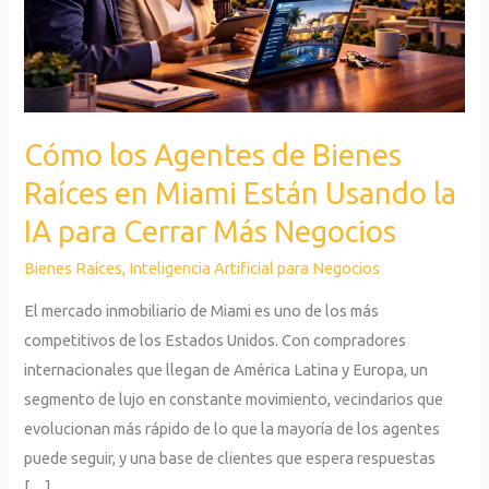
en
Miami
Están
Usando
la
Cómo los Agentes de Bienes
IA
Raíces en Miami Están Usando la
para
Cerrar
IA para Cerrar Más Negocios
Más
Bienes Raíces
,
Inteligencia Artificial para Negocios
Negocios
El mercado inmobiliario de Miami es uno de los más
competitivos de los Estados Unidos. Con compradores
internacionales que llegan de América Latina y Europa, un
segmento de lujo en constante movimiento, vecindarios que
evolucionan más rápido de lo que la mayoría de los agentes
puede seguir, y una base de clientes que espera respuestas
[…]